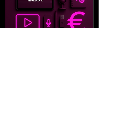
FORMATION IA - NIVEAU 2
3 590
€
3 590
14 heures pour découvrir Make, connecter vos
outils, créer des scénarios, automatiser vos
réseaux sociaux, vos mails, vos contenus et vos
process internes. (D’après le programme complet:
Module 1 à 4)
Acheter
Sélectionner