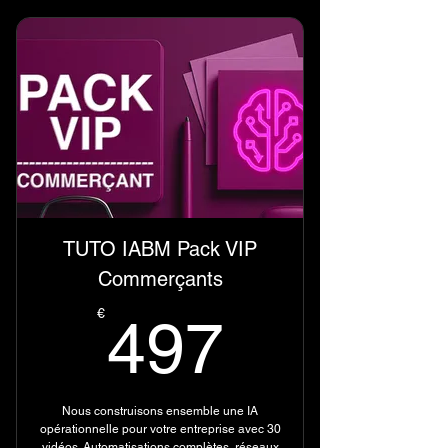
NIVEAU INTERMÉDIAIRE
(20 tutoriels)
TUTO IABM Pack VIP
Commerçants
497€
€
497
Nous construisons ensemble une IA
opérationnelle pour votre entreprise avec 30
vidéos. Automatisations complètes, réseaux