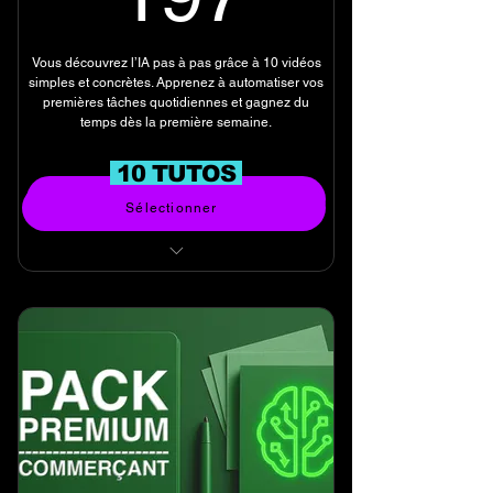
Vous découvrez l’IA pas à pas grâce à 10 vidéos
simples et concrètes. Apprenez à automatiser vos
premières tâches quotidiennes et gagnez du
temps dès la première semaine.
10 TUTOS
Acheter
Sélectionner
TUTORIELS VIDEOS EN LIGNE
NIVEAU DÉBUTANT
(10 tutoriels)