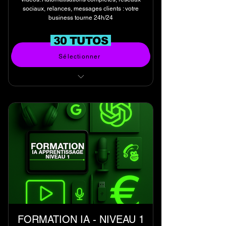
sociaux, relances, messages clients : votre
business tourne 24h/24
30 TUTOS
Acheter
Sélectionner
TUTORIELS VIDEOS EN LIGNE
NIVEAU EXPERT
(30 tutoriels)
FORMATION IA - NIVEAU 1