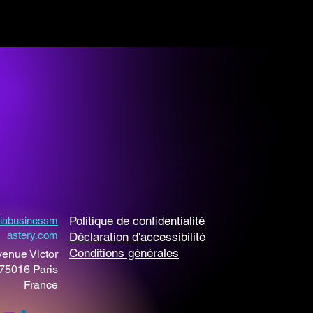
nts
rs
urs
tificielle entreprise
se IA
ntreprise
Politique de confidentialité
iale IA
iabusinessm
astery.com
g IA
Déclaration d'accessibilité
Conditions générales
enue Victor
75016 Paris
France