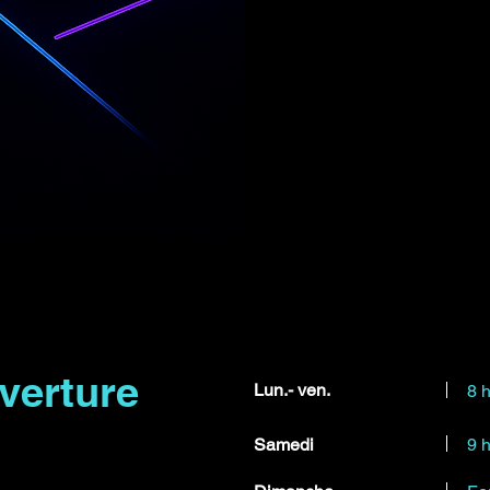
verture
Lun.- ven.
8 h
Samedi
9 h