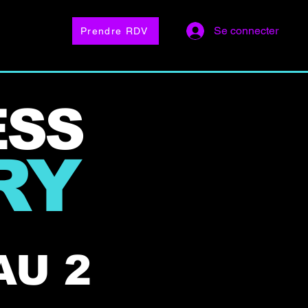
 ?
Blog
Se connecter
Prendre RDV
ESS
RY
AU 2