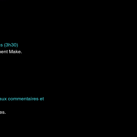
s (3h30)
ment Make.
 aux commentaires et
es.