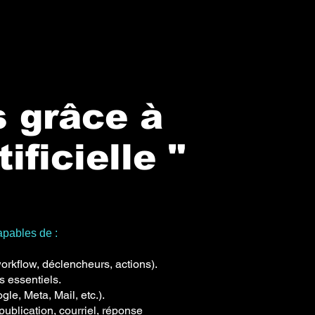
s grâce à
ificielle "
apables de :
rkflow, déclencheurs, actions).
s essentiels.
le, Meta, Mail, etc.).
ublication, courriel, réponse