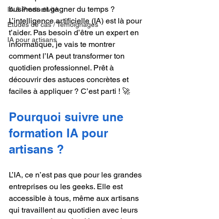
business et gagner du temps ? 
IA & Productivité
L’intelligence artificielle (IA) est là pour 
Études de cas / Témoignages
t’aider. Pas besoin d’être un expert en 
IA pour artisans
informatique, je vais te montrer 
comment l’IA peut transformer ton 
quotidien professionnel. Prêt à 
découvrir des astuces concrètes et 
faciles à appliquer ? C’est parti ! 🚀
Pourquoi suivre une 
formation IA pour 
artisans ?
L’IA, ce n’est pas que pour les grandes 
entreprises ou les geeks. Elle est 
accessible à tous, même aux artisans 
qui travaillent au quotidien avec leurs 