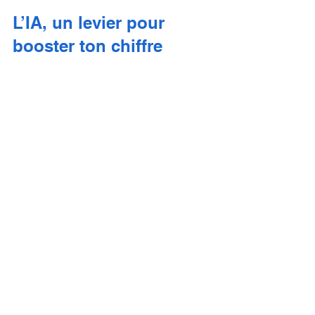
L’IA, un levier pour 
booster ton chiffre 
d’affaires
L’objectif final, c’est bien sûr de faire 
grandir ton entreprise. L’IA peut t’aider à 
:
Attirer plus de clients grâce à un 
marketing ciblé
Fidéliser avec un service 
personnalisé
Optimiser tes coûts et ta gestion
Gagner du temps pour te 
concentrer sur ton cœur de métier
Avec un peu d’audace et les bons 