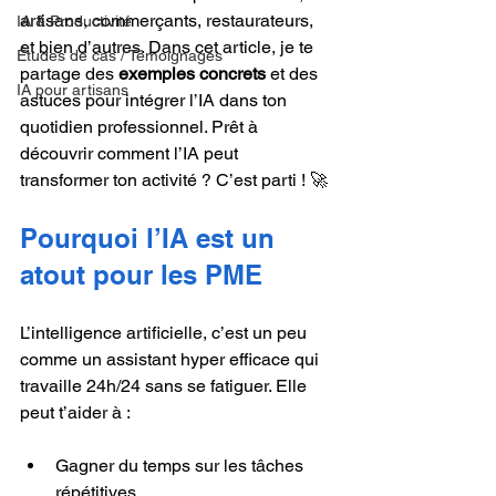
artisans, commerçants, restaurateurs, 
IA & Productivité
et bien d’autres. Dans cet article, je te 
Études de cas / Témoignages
partage des 
exemples concrets
 et des 
IA pour artisans
astuces pour intégrer l’IA dans ton 
quotidien professionnel. Prêt à 
découvrir comment l’IA peut 
transformer ton activité ? C’est parti ! 🚀
Pourquoi l’IA est un 
atout pour les PME
L’intelligence artificielle, c’est un peu 
comme un assistant hyper efficace qui 
travaille 24h/24 sans se fatiguer. Elle 
peut t’aider à :
Gagner du temps sur les tâches 
répétitives