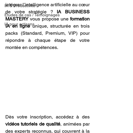
intégrer l’intelligence artificielle au cœur 
IA & Productivité
de votre stratégie ? 
IA BUSINESS 
Études de cas / Témoignages
MASTERY
 vous propose une 
formation 
IA pour artisans
IA en ligne
 unique, structurée en trois 
packs (Standard, Premium, VIP) pour 
répondre à chaque étape de votre 
montée en compétences.
Dès votre inscription, accédez à des 
vidéos tutoriels de qualité
, animées par 
des experts reconnus, qui couvrent à la 