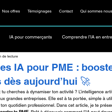
Nos offres
Témoignages
Contact
Qui sommes nous
IA pour commerçants
Comprendre l’IA en entre
n de lecture
Tutos IA pratiques
IA & Marketing
Financement 
ues IA pour PME : boost
 de cas / Témoignages
IA pour artisans
 dès aujourd’hui 🚀
u cherches à dynamiser ton activité ? L’intelligence artifi
ux grandes entreprises. Elle est à ta portée, simple à utili
 ton quotidien professionnel. Dans cet article, je te prése
booster ta PME
. Prêt à découvrir comment l’IA peut deven