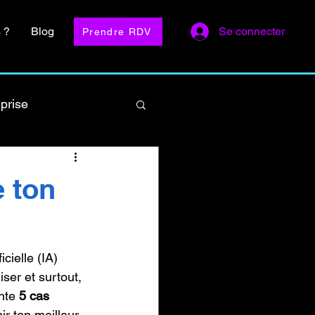
 ?
Blog
Se connecter
Prendre RDV
prise
formation IA
e ton
cielle (IA) 
ser et surtout, 
nte 
5 cas 
ir ton meilleur 