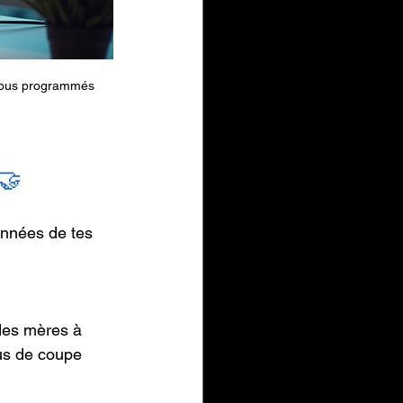
-vous programmés
🤝
onnées de tes 
des mères à 
ous de coupe 