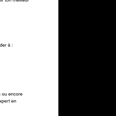
?
der à :
s ou encore 
xpert en 