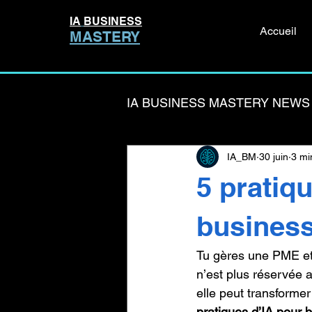
IA
BUSINESS
Accueil
MASTERY
IA BUSINESS MASTERY NEWS
IA_BM
30 juin
3 mi
Formation IA entreprise
5 pratiq
IA & Productivité
Études
business
Tu gères une PME et t
n’est plus réservée a
elle peut transformer
pratiques d’IA pour 