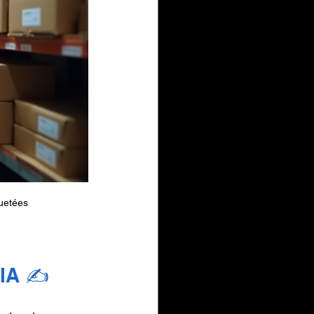
quetées
’IA ✍️